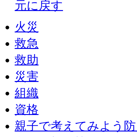
元に戻す
火災
救急
救助
災害
組織
資格
親子で考えてみよう防