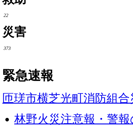
22
災害
373
緊急速報
匝瑳市横芝光町消防組合
林野火災注意報・警報